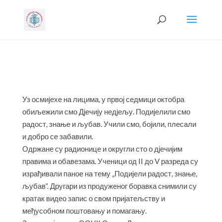
Уз осмијехе на лицима, у првој седмици октобра
обиљежили смо Дјечију недјељу. Подијелили смо
радост, знање и љубав. Учили смо, бојили, плесали
и добро се забавили.
Одржане су радионице и округли сто о дјечијим
правима и обавезама. Ученици од II до V разреда су
израђивали паное на тему „Подијели радост, знање,
љубав“. Другари из продуженог боравка снимили су
кратак видео запис о свом пријатељству и
међусобном поштовању и помагању.