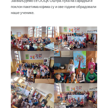
Захваљујемо се ООЦК Оштра Лука на сарадњи и
поклон пакетима којима су и ове године обрадовали
наше ученике.