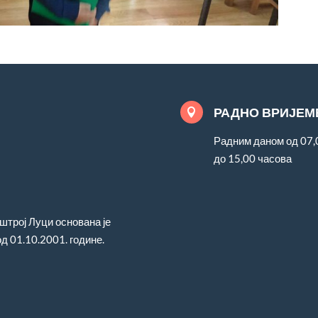
РАДНО ВРИЈЕМ

Радним даном од 07,
до 15,00 часова
трој Луци основана је
д 01.10.2001. године.