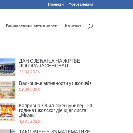
Пројекти
Фото галерија
Ваннаставне активности
Контакт
ДАН СЈЕЋАЊА НА ЖРТВЕ
ЛОГОРА ЈАСЕНОВАЦ
21.04.2026.
Васкршње активности у школи🪺
09.04.2026.
Копривна: Обиљежен јубилеј – 50
година школског дјечијег листа
„Мама“
10.03.2026.
ТАКМИЧЕЊЕ ИЗ МАТЕМАТИКЕ