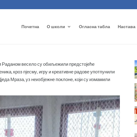
Почетна
О школи
Огласна табла
Настава
м Раданом весело су обиљежили предстојеће
ника, кроз пјесму, игру и креативне радове употпунили
Дједа Мраза, уз неизбјежне поклоне, који су измамили