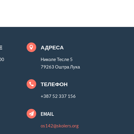
Е
АДРЕСА

00
Николе Тесле 5
79263 Оштра Лука
ТЕЛЕФОН

+387 52 337 156
EMAIL

os142@skolers.org