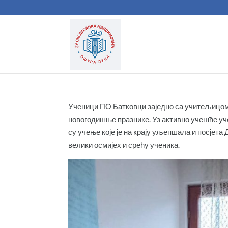
Ученици ПО Батковци заједно са учитељицо
новогодишње празнике. Уз активно учешће уче
су учење које је на крају уљепшала и посјета 
велики осмијех и срећу ученика.