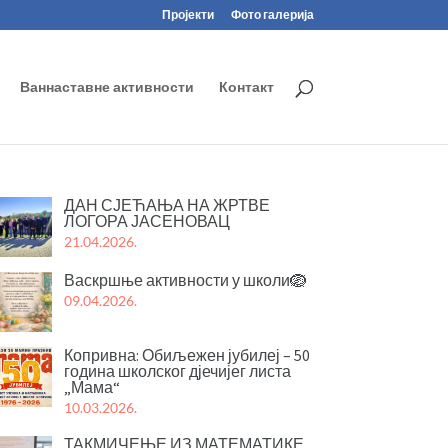
Пројекти
Фото галерија
Ваннаставне активности
Контакт
ДАН СЈЕЋАЊА НА ЖРТВЕ
ЛОГОРА ЈАСЕНОВАЦ
21.04.2026.
Васкршње активности у школи🪺
09.04.2026.
Копривна: Обиљежен јубилеј – 50
година школског дјечијег листа
„Мама“
10.03.2026.
ТАКМИЧЕЊЕ ИЗ МАТЕМАТИКЕ