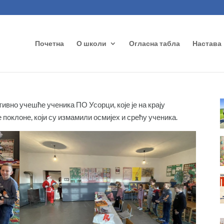
Почетна
О школи
Огласна табла
Настава
но учешће ученика ПО Усорци, које је на крају
поклоне, који су измамили осмијех и срећу ученика.