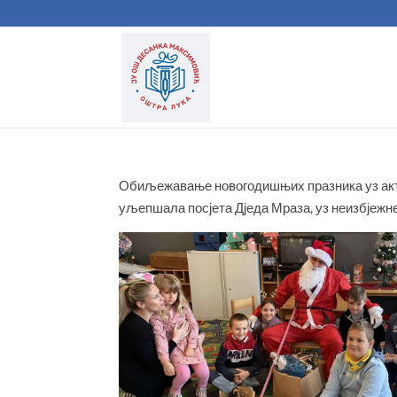
Обиљежавање новогодишњих празника уз актив
уљепшала посјета Дједа Мраза, уз неизбјежне 