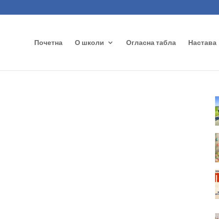
Почетна
О школи
Огласна табла
Настава