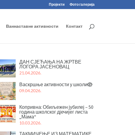
Пројекти
Фото галерија
Ваннаставне активности
Контакт
ДАН СЈЕЋАЊА НА ЖРТВЕ
ЛОГОРА ЈАСЕНОВАЦ
21.04.2026.
Васкршње активности у школи🪺
09.04.2026.
Копривна: Обиљежен јубилеј – 50
година школског дјечијег листа
„Мама“
10.03.2026.
ТАКМИЧЕЊЕ ИЗ МАТЕМАТИКЕ