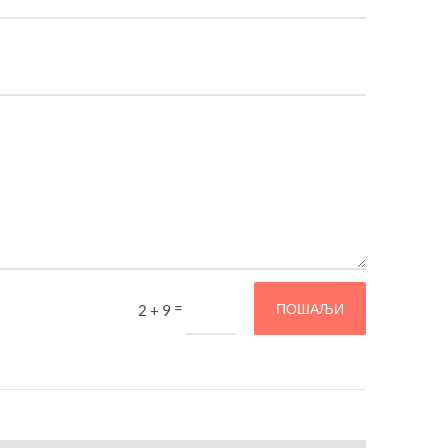
=
ПОШАЉИ
2 + 9