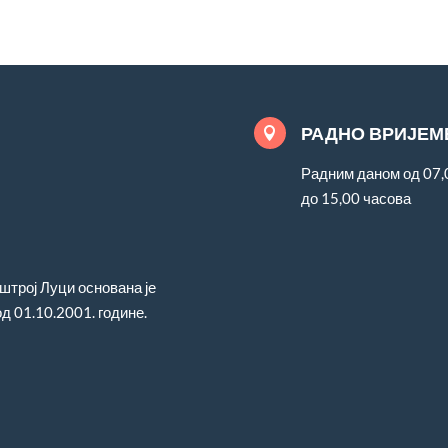
РАДНО ВРИЈЕМ

Радним даном од 07,
до 15,00 часова
трој Луци основана је
д 01.10.2001. године.