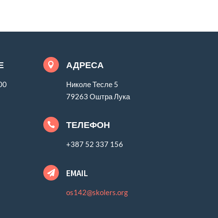
Е
АДРЕСА

00
Николе Тесле 5
79263 Оштра Лука
ТЕЛЕФОН

+387 52 337 156
EMAIL

os142@skolers.org