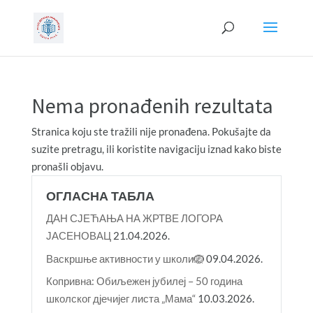
Nema pronađenih rezultata
Stranica koju ste tražili nije pronađena. Pokušajte da
suzite pretragu, ili koristite navigaciju iznad kako biste
pronašli objavu.
ОГЛАСНА ТАБЛА
ДАН СЈЕЋАЊА НА ЖРТВЕ ЛОГОРА
ЈАСЕНОВАЦ
21.04.2026.
Васкршње активности у школи🪺
09.04.2026.
Копривна: Обиљежен јубилеј – 50 година
школског дјечијег листа „Мама“
10.03.2026.