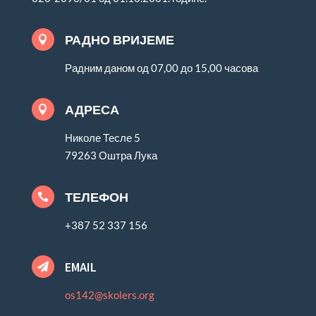
РАДНО ВРИЈЕМЕ

Радним даном од 07,00 до 15,00 часова
АДРЕСА

Николе Тесле 5
79263 Оштра Лука
ТЕЛЕФОН

+387 52 337 156
EMAIL

os142@skolers.org