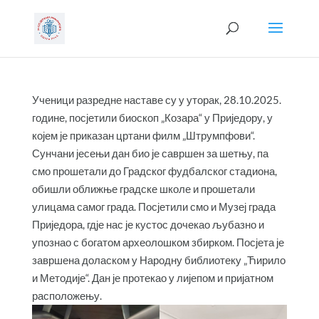
Ученици разредне наставе су у уторак, 28.10.2025.
године, посјетили биоскоп „Козара“ у Приједору, у
којем је приказан цртани филм „Штрумпфови“.
Сунчани јесењи дан био је савршен за шетњу, па
смо прошетали до Градског фудбалског стадиона,
обишли оближње градске школе и прошетали
улицама самог града. Посјетили смо и Музеј града
Приједора, гдје нас је кустос дочекао љубазно и
упознао с богатом археолошком збирком. Посјета је
завршена доласком у Народну библиотеку „Ћирило
и Методије“. Дан је протекао у лијепом и пријатном
расположењу.