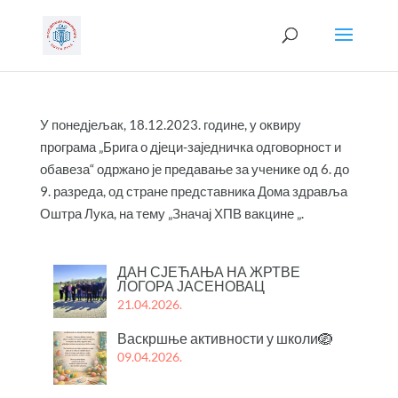
У понедјељак, 18.12.2023. године, у оквиру
програма „Брига о дјеци-заједничка одговорност и
обавеза“ одржано је предавање за ученике од 6. до
9. разреда, од стране представника Дома здравља
Оштра Лука, на тему „Значај ХПВ вакцине „.
ДАН СЈЕЋАЊА НА ЖРТВЕ
ЛОГОРА ЈАСЕНОВАЦ
21.04.2026.
Васкршње активности у школи🪺
09.04.2026.