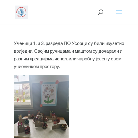
Ученици 1. и 3. разреда ПО Усорци су били изузетно
вриједни. Својим ручицама и маштом су дочарали и
разним креацијама испољили чаробну јесен у свом
учионичком простору.