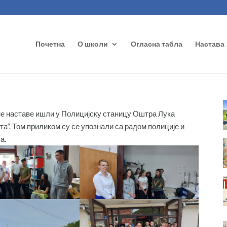
Почетна
О школи
Огласна табла
Настава
тне наставе ишли у Полицијску станицу Оштра Лука
та“. Том приликом су се упознали са радом полиције и
а.