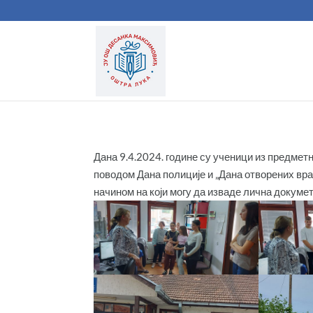
Дана 9.4.2024. године су ученици из предме
поводом Дана полиције и „Дана отворених вра
начином на који могу да изваде лична докумет