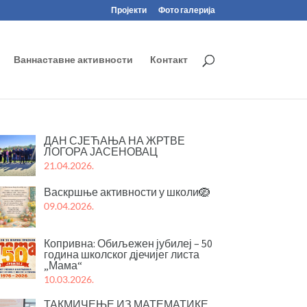
Пројекти
Фото галерија
Ваннаставне активности
Контакт
ДАН СЈЕЋАЊА НА ЖРТВЕ
ЛОГОРА ЈАСЕНОВАЦ
21.04.2026.
Васкршње активности у школи🪺
09.04.2026.
Копривна: Обиљежен јубилеј – 50
година школског дјечијег листа
„Мама“
10.03.2026.
ТАКМИЧЕЊЕ ИЗ МАТЕМАТИКЕ