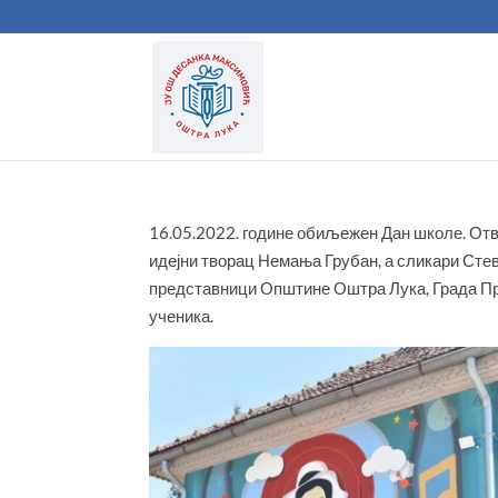
16.05.2022. године обиљежен Дан школе. Отво
идејни творац Немања Грубан, а сликари Сте
представници Општине Оштра Лука, Града При
ученика.