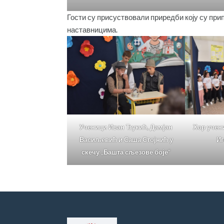
Гости су присуствовали приредби коју су пр
наставницима.
Ученици Иван Ђукић, Дамјан
Хор учени
Васиљевић и Саша Стојнић у
И
скечу „Башта сљезове боје“