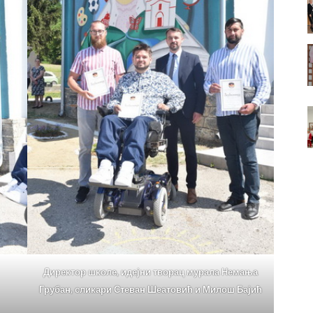
Директор школе, идејни творац мурала Немања
Грубан, сликари Стеван Шеатовић и Милош Бајић