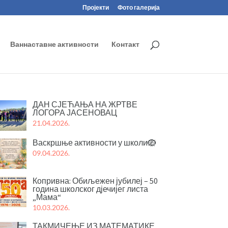
Пројекти
Фото галерија
Ваннаставне активности
Контакт
ДАН СЈЕЋАЊА НА ЖРТВЕ
ЛОГОРА ЈАСЕНОВАЦ
21.04.2026.
Васкршње активности у школи🪺
09.04.2026.
Копривна: Обиљежен јубилеј – 50
година школског дјечијег листа
„Мама“
10.03.2026.
ТАКМИЧЕЊЕ ИЗ МАТЕМАТИКЕ