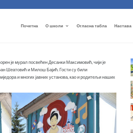
Почетна
О школи
Огласна табла
Настава
рен је мурал посвећен Десанки Максимовић, чији је
ван Шеатовић и Милош Бајић. Гости су били
једора и многих јавних установа, као и родитељи наших