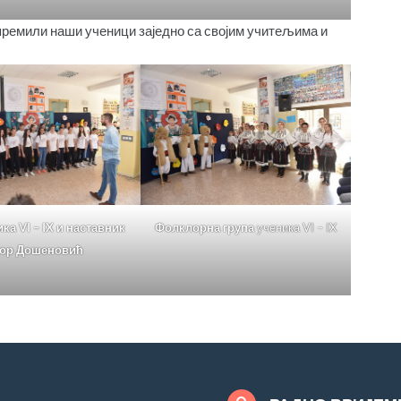
ипремили наши ученици заједно са својим учитељима и
ка VI – IX и наставник
Фолклорна група
ученика VI – IX
гор Дошеновић