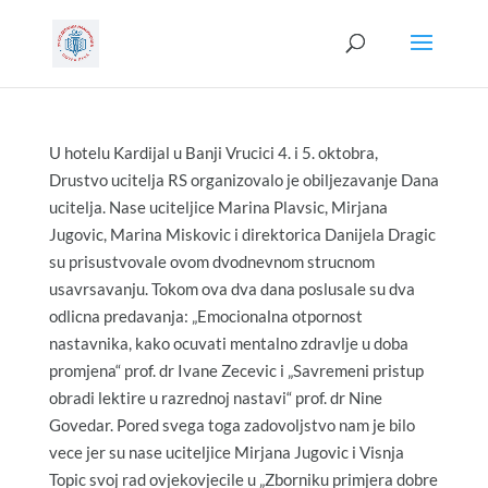
U hotelu Kardijal u Banji Vrucici 4. i 5. oktobra,
Drustvo ucitelja RS organizovalo je obiljezavanje Dana
ucitelja. Nase uciteljice Marina Plavsic, Mirjana
Jugovic, Marina Miskovic i direktorica Danijela Dragic
su prisustvovale ovom dvodnevnom strucnom
usavrsavanju. Tokom ova dva dana poslusale su dva
odlicna predavanja: „Emocionalna otpornost
nastavnika, kako ocuvati mentalno zdravlje u doba
promjena“ prof. dr Ivane Zecevic i „Savremeni pristup
obradi lektire u razrednoj nastavi“ prof. dr Nine
Govedar. Pored svega toga zadovoljstvo nam je bilo
vece jer su nase uciteljice Mirjana Jugovic i Visnja
Topic svoj rad ovjekovjecile u „Zborniku primjera dobre