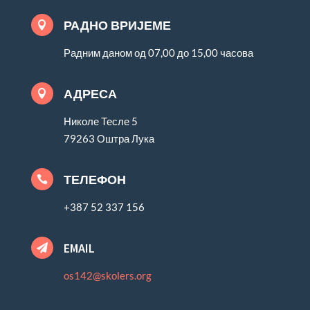
РАДНО ВРИЈЕМЕ

Радним даном од 07,00 до 15,00 часова
АДРЕСА

Николе Тесле 5
79263 Оштра Лука
ТЕЛЕФОН

+387 52 337 156
EMAIL

os142@skolers.org