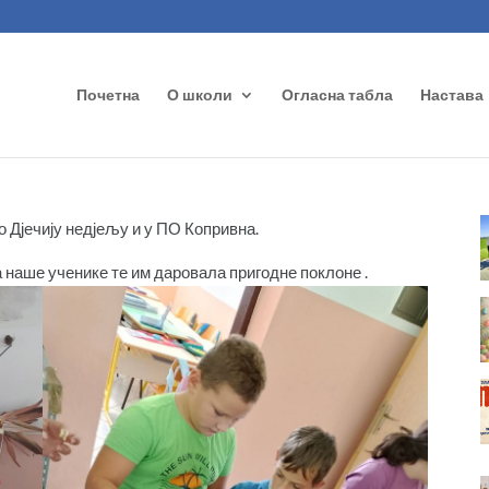
Почетна
О школи
Огласна табла
Настава
Дјечију недјељу и у ПО Копривна.
 наше ученике те им даровала пригодне поклоне .