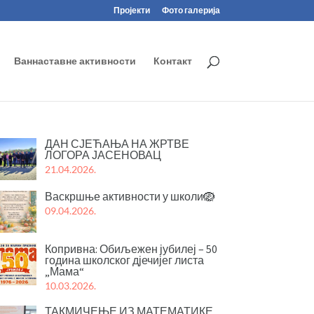
Пројекти
Фото галерија
Ваннаставне активности
Контакт
ДАН СЈЕЋАЊА НА ЖРТВЕ
ЛОГОРА ЈАСЕНОВАЦ
21.04.2026.
Васкршње активности у школи🪺
09.04.2026.
Копривна: Обиљежен јубилеј – 50
година школског дјечијег листа
„Мама“
10.03.2026.
ТАКМИЧЕЊЕ ИЗ МАТЕМАТИКЕ