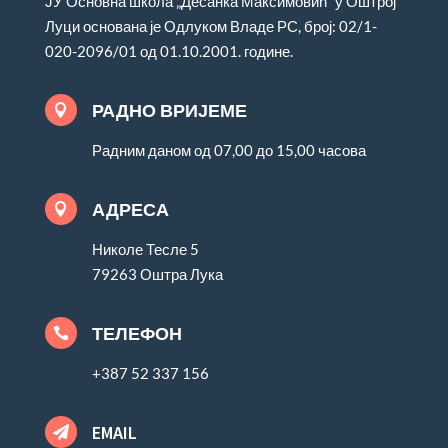
ЈУ Основна школа „Десанка Максимовић“ у Оштрој
Луци основана је Одлуком Владе РС, број: 02/1-
020-2096/01 од 01.10.2001. године.
РАДНО ВРИЈЕМЕ

Радним даном од 07,00 до 15,00 часова
АДРЕСА

Николе Тесле 5
79263 Оштра Лука
ТЕЛЕФОН

+387 52 337 156
EMAIL
