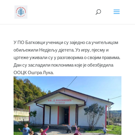
У ПО Батковци ученици су заједно са учитељицом
обиљежили Недјељу дјетета. Уз игру, пјесму и
цртеже уживали су у разговорима о својим правима.
Дан су засладили поклонима које је обезбједила
ООЦК Оштра Лука.