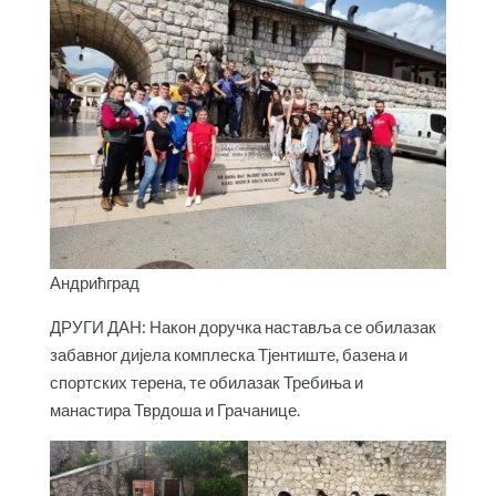
Андрићград
ДРУГИ ДАН: Након доручка наставља се обилазак
забавног дијела комплеска Тјентиште, базена и
спортских терена, те обилазак Требиња и
манастира Тврдоша и Грачанице.