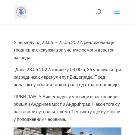
У периоду од 23.05. – 25.05.2022. реализована је
тродневна екскурзија за ученике осмог и деветог
разреда.
Дана 23.05.2022. године у 04,00 h, 36 ученика и три
разредника су кренули пут Вишеграда. Пред
полазак су обављене контроле од стране полиције.
ПРВИ ДАН: У Вишеграду су ученици и наставници
обишли Андрићев мост и Андрићград. Након тога су
наставили путовање према Тјентишту гдје су стигли
у поподневним часовима.