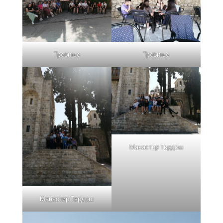
Требиње
Требиње
Манастир Тврдош
Манастир Тврдош