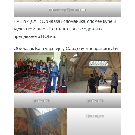
Манастир Грачаница
ТРЕЋИ ДАН: Обилазак споменика, спомен куће и
музеја комплеса Тјентиште, гдје је одржано
предавање о НОБ-и.
Обилазак Баш чаршије у Сарајеву и повратак кући.
Тјентиште
Тјентиште
Тјентиште