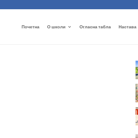
Почетна
О школи
Огласна табла
Настава