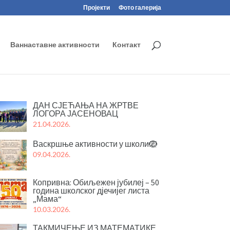
Пројекти
Фото галерија
Ваннаставне активности
Контакт
ДАН СЈЕЋАЊА НА ЖРТВЕ
ЛОГОРА ЈАСЕНОВАЦ
21.04.2026.
Васкршње активности у школи🪺
09.04.2026.
Копривна: Обиљежен јубилеј – 50
година школског дјечијег листа
„Мама“
10.03.2026.
ТАКМИЧЕЊЕ ИЗ МАТЕМАТИКЕ