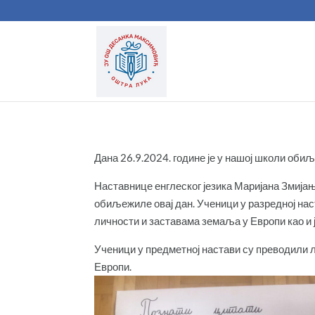
Дана 26.9.2024. године је у нашој школи обиљ
Наставнице енглеског језика Маријана Змија
обиљежиле овај дан. Ученици у разредној нас
личности и заставама земаља у Европи као и 
Ученици у предметној настави су преводили лиј
Европи.