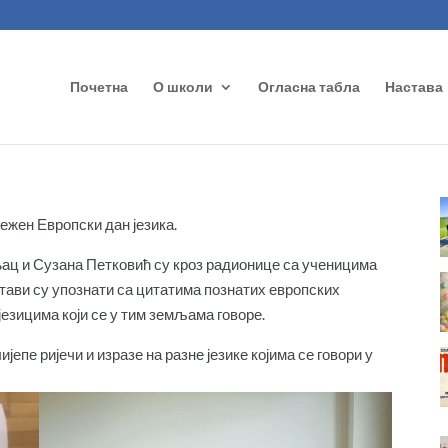
Почетна
О школи
Огласна табла
Настава
ежен Европски дан језика.
њац и Сузана Петковић су кроз радионице са ученицима
тави су упознати са цитатима познатих европских
језицима који се у тим земљама говоре.
епе ријечи и изразе на разне језике којима се говори у