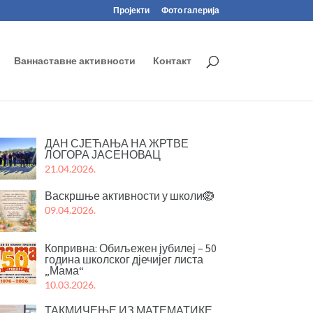
Пројекти
Фото галерија
Ваннаставне активности
Контакт
ДАН СЈЕЋАЊА НА ЖРТВЕ
ЛОГОРА ЈАСЕНОВАЦ
21.04.2026.
Васкршње активности у школи🪺
09.04.2026.
Копривна: Обиљежен јубилеј – 50
година школског дјечијег листа
„Мама“
10.03.2026.
ТАКМИЧЕЊЕ ИЗ МАТЕМАТИКЕ