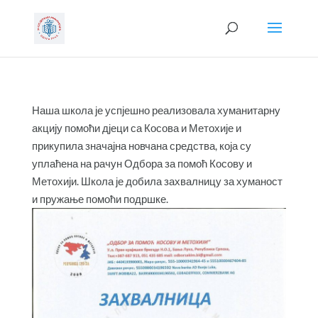
Наша школа је успјешно реализовала хуманитарну
акцију помоћи дјеци са Косова и Метохије и
прикупила значајна новчана средства, која су
уплаћена на рачун Одбора за помоћ Косову и
Метохији. Школа је добила захвалницу за хуманост
и пружање помоћи подршке.