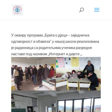
У оквиру програма „Брига о дјеци – заједничка
одговорност и обавеза“ у нашој школи реализована
је радионица са родитељима ученика разредне
наставе под називом „Интернет и дијете „.