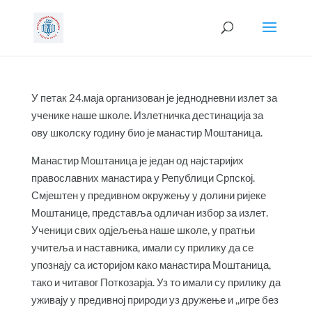
У петак 24.маја организован је једнодневни излет за
ученике наше школе. Излетничка дестинација за
ову школску годину био је манастир Моштаница.
Манастир Моштаница је један од најстаријих
православних манастира у Републици Српској.
Смјештен у предивном окружењу у долини ријеке
Моштанице, представља одличан избор за излет.
Ученици свих одјељења наше школе, у пратњи
учитеља и наставника, имали су прилику да се
упознају са историјом како манастира Моштаница,
тако и читавог Поткозарја. Уз то имали су прилику да
уживају у предивној природи уз дружење и ,,игре без