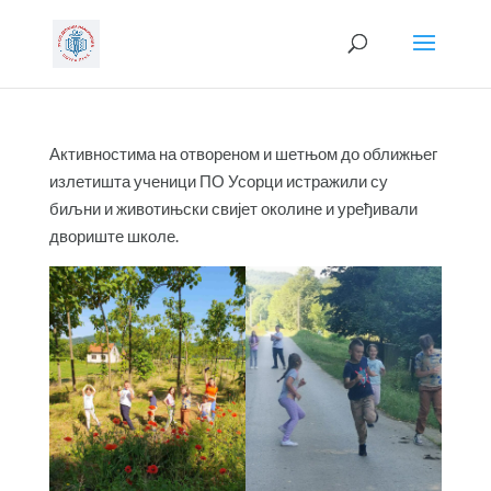
Активностима на отвореном и шетњом до оближњег
излетишта ученици ПО Усорци истражили су
биљни и животињски свијет околине и уређивали
двориште школе.