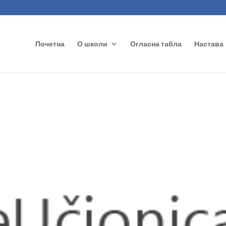
Почетна
О школи
Огласна табла
Настава