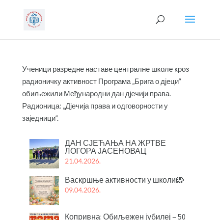
Ученици разредне наставе централне школе кроз
радионичку активност Програма „Брига о дјеци“
обиљежили Међународни дан дјечији права.
Радионица: „Дјечија права и одговорности у
заједници“.
ДАН СЈЕЋАЊА НА ЖРТВЕ
ЛОГОРА ЈАСЕНОВАЦ
21.04.2026.
Васкршње активности у школи🪺
09.04.2026.
Копривна: Обиљежен јубилеј – 50