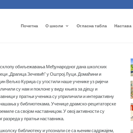
Почетна
О школи
Огласна табла
Настава
 у склопу обиљежавања Међународног дана школских
еци „Драгица Зечевић“ у Оштрој Луци. Домаћини и
ин Вељко Куриџа су угостили наше ученике уз ријечи
личили су нам и поклоне у виду књига за дјецу и
авници у пратњи ученика су уприличили и интерактивну
 понашања у библиотекама. Ученице драмско-рецитаторске
премиле са својом наставницом. У овој активности су
г разреда у пратњи наставника.
 школску библиотеку и упознали се са њеним садржајем,