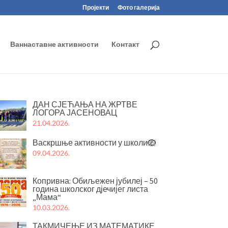
Пројекти
Фото галерија
Ваннаставне активности
Контакт
ДАН СЈЕЋАЊА НА ЖРТВЕ
ЛОГОРА ЈАСЕНОВАЦ
21.04.2026.
Васкршње активности у школи🪺
09.04.2026.
Копривна: Обиљежен јубилеј – 50
година школског дјечијег листа
„Мама“
10.03.2026.
ТАКМИЧЕЊЕ ИЗ МАТЕМАТИКЕ