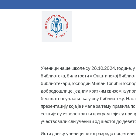
Ученици наше школе су 28.10.2024. године,
библиотека, били гости у Општинској библиот
библиотекари, господин Милан Топић и господ
добродошлице, једним кратким квизом, а упри
бесплатног учлањења у ову библиотеку. Наст
презентацију која је имала за тему правила
секције су извеле кратки програм који су при
учествовали сви ученици од шестог до девето
Исти дан су ученици петог разреда посјетили