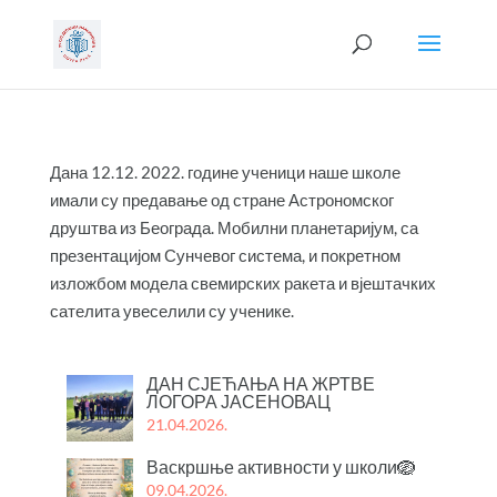
Дана 12.12. 2022. године ученици наше школе
имали су предавање од стране Астрономског
друштва из Београда. Мобилни планетаријум, са
презентацијом Сунчевог система, и покретном
изложбом модела свемирских ракета и вјештачких
сателита увеселили су ученике.
ДАН СЈЕЋАЊА НА ЖРТВЕ
ЛОГОРА ЈАСЕНОВАЦ
21.04.2026.
Васкршње активности у школи🪺
09.04.2026.