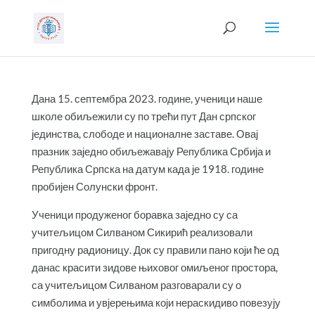
Дана 15. септембра 2023. године, ученици наше
школе обиљежили су по трећи пут Дан српског
јединства, слободе и националне заставе. Овај
празник заједно обиљежавају Република Србија и
Република Српска на датум када је 1918. године
пробијен Солунски фронт.
Ученици продуженог боравка заједно су са
учитељицом Силваном Сикирић реализовали
пригодну радионицу. Док су правили пано који ће од
данас красити зидове њиховог омиљеног простора,
са учитељицом Силваном разговарали су о
симболима и увјерењима који нераскидиво повезују