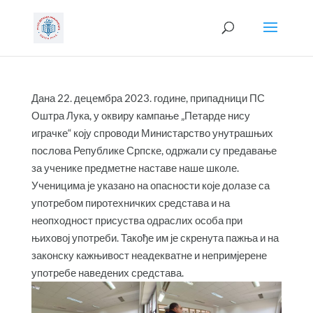
Дана 22. децембра 2023. године, припадници ПС
Оштра Лука, у оквиру кампање „Петарде нису
играчке“ коју спроводи Министарство унутрашњих
послова Републике Српске, одржали су предавање
за ученике предметне наставе наше школе.
Ученицима је указано на опасности које долазе са
употребом пиротехничких средстава и на
неопходност присуства одраслих особа при
њиховој употреби. Такође им је скренута пажња и на
законску кажњивост неадекватне и непримјерене
употребе наведених средстава.