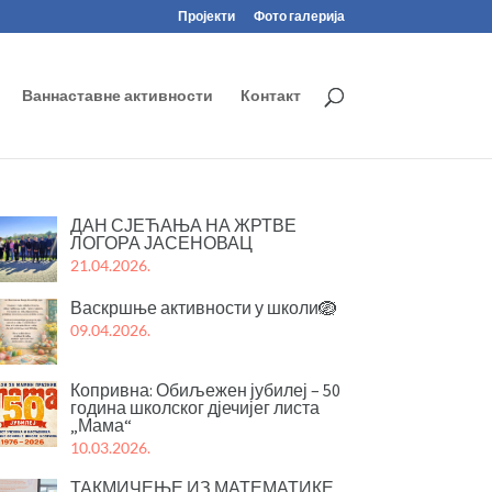
Пројекти
Фото галерија
Ваннаставне активности
Контакт
ДАН СЈЕЋАЊА НА ЖРТВЕ
ЛОГОРА ЈАСЕНОВАЦ
21.04.2026.
Васкршње активности у школи🪺
09.04.2026.
Копривна: Обиљежен јубилеј – 50
година школског дјечијег листа
„Мама“
10.03.2026.
ТАКМИЧЕЊЕ ИЗ МАТЕМАТИКЕ