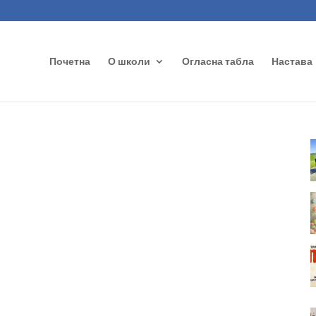
Почетна
О школи
Огласна табла
Настава