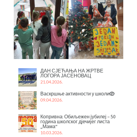
ДАН СЈЕЋАЊА НА ЖРТВЕ
ЛОГОРА ЈАСЕНОВАЦ
21.04.2026.
Васкршње активности у школи🪺
09.04.2026.
Копривна: Обиљежен јубилеј – 50
година школског дјечијег листа
„Мама“
10.03.2026.