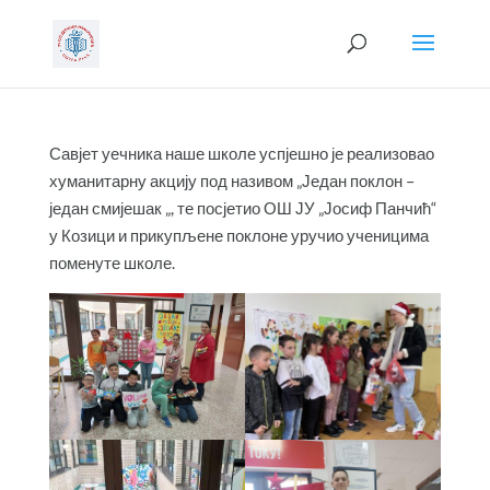
Савјет уечника наше школе успјешно је реализовао
хуманитарну акцију под називом „Један поклон –
један смијешак „, те посјетио ОШ ЈУ „Јосиф Панчић“
у Козици и прикупљене поклоне уручио ученицима
поменуте школе.