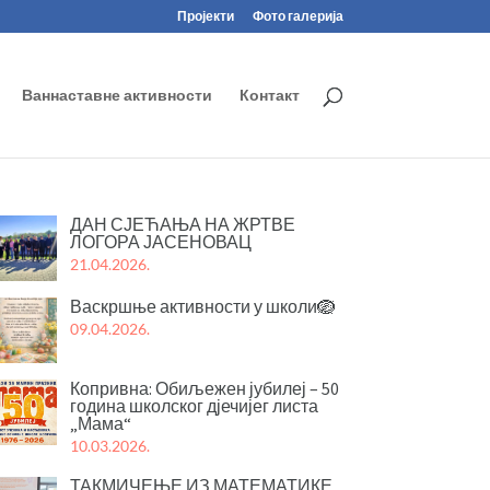
Пројекти
Фото галерија
Ваннаставне активности
Контакт
ДАН СЈЕЋАЊА НА ЖРТВЕ
ЛОГОРА ЈАСЕНОВАЦ
21.04.2026.
Васкршње активности у школи🪺
09.04.2026.
Копривна: Обиљежен јубилеј – 50
година школског дјечијег листа
„Мама“
10.03.2026.
ТАКМИЧЕЊЕ ИЗ МАТЕМАТИКЕ