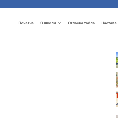
Почетна
О школи
Огласна табла
Настава