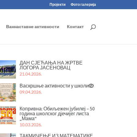
Пројекти
Фото галерија
Ваннаставне активности
Контакт
ДАН СЈЕЋАЊА НА ЖРТВЕ
ЛОГОРА ЈАСЕНОВАЦ
21.04.2026.
Васкршње активности у школи🪺
09.04.2026.
Копривна: Обиљежен јубилеј – 50
година школског дјечијег листа
„Мама“
10.03.2026.
ТАКМИЧЕЊЕ ИЗ МАТЕМАТИКЕ