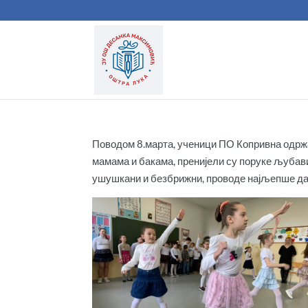
Поводом 8.марта, ученици ПО Копривна одржа
мамама и бакама, пренијели су поруке љубав
ушушкани и безбрижни, проводе најљепше да