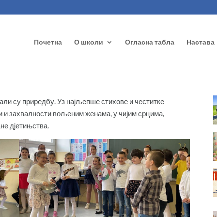
Почетна
О школи
Огласна табла
Настава
ли су приредбу. Уз најљепше стихове и честитке
и и захвалности вољеним женама, у чијим срцима,
не дјетињства.