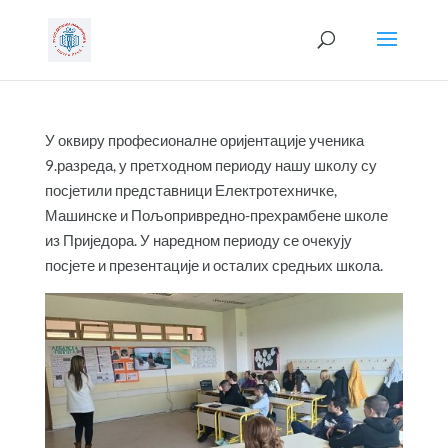
У оквиру професионалне оријентације ученика
9.разреда, у претходном периоду нашу школу су
посјетили представници Електротехничке,
Машинске и Пољопривредно-прехрамбене школе
из Приједора. У наредном периоду се очекују
посјете и презентације и осталих средњих школа.