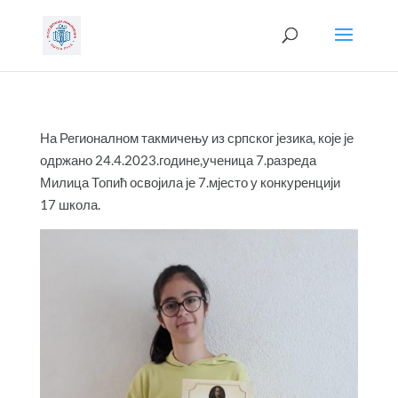
На Регионалном такмичењу из српског језика, које је
одржано 24.4.2023.године,ученица 7.разреда
Милица Топић освојила је 7.мјесто у конкуренцији
17 школа.