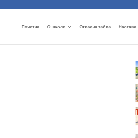
Почетна
О школи
Огласна табла
Настава