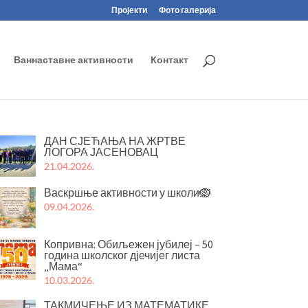
Пројекти
Фото галерија
Ваннаставне активности
Контакт
ДАН СЈЕЋАЊА НА ЖРТВЕ
ЛОГОРА ЈАСЕНОВАЦ
21.04.2026.
Васкршње активности у школи🪺
09.04.2026.
Копривна: Обиљежен јубилеј – 50
година школског дјечијег листа
„Мама“
10.03.2026.
ТАКМИЧЕЊЕ ИЗ МАТЕМАТИКЕ