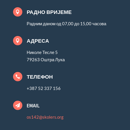
РАДНО ВРИЈЕМЕ

Радним даном од 07,00 до 15,00 часова
АДРЕСА

Николе Тесле 5
79263 Оштра Лука
ТЕЛЕФОН

+387 52 337 156
EMAIL

os142@skolers.org