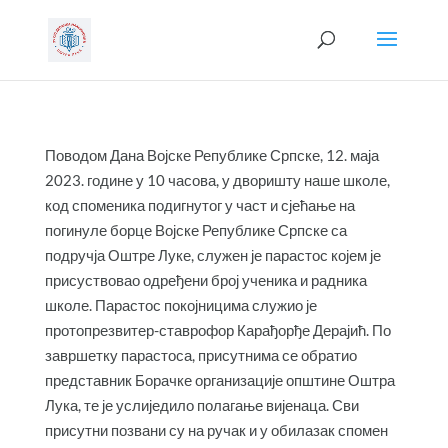
Поводом Дана Војске Републике Српске, 12. маја
2023. године у 10 часова, у дворишту наше школе,
код споменика подигнутог у част и сјећање на
погинуле борце Војске Републике Српске са
подручја Оштре Луке, служен је парастос којем је
присуствовао одређени број ученика и радника
школе. Парастос покојницима служио је
протопрезвитер-ставрофор Карађорђе Дерајић. По
завршетку парастоса, присутнима се обратио
представник Борачке организације општине Оштра
Лука, те је услиједило полагање вијенаца. Сви
присутни позвани су на ручак и у обилазак спомен