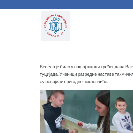
Весело је било у нашој школи трећег дана Ва
туцијада. Ученици разредне наставе такмичили
су освојили пригодне поклончиће.