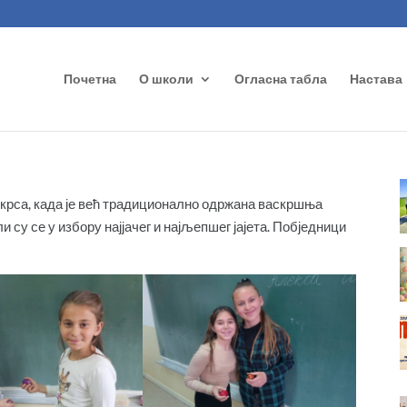
Почетна
О школи
Огласна табла
Настава
скрса, када је већ традиционално одржана васкршња
 су се у избору најјачег и најљепшег јајета. Побједници