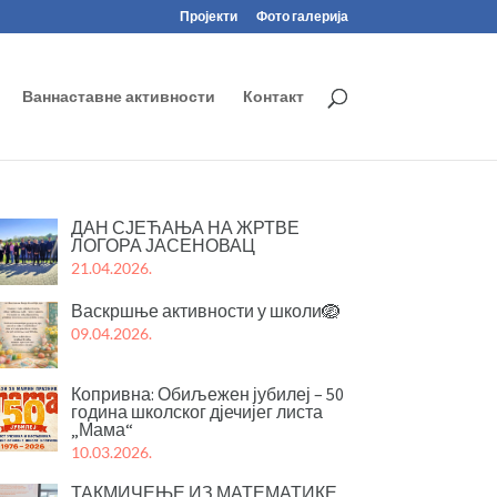
Пројекти
Фото галерија
Ваннаставне активности
Контакт
ДАН СЈЕЋАЊА НА ЖРТВЕ
ЛОГОРА ЈАСЕНОВАЦ
21.04.2026.
Васкршње активности у школи🪺
09.04.2026.
Копривна: Обиљежен јубилеј – 50
година школског дјечијег листа
„Мама“
10.03.2026.
ТАКМИЧЕЊЕ ИЗ МАТЕМАТИКЕ