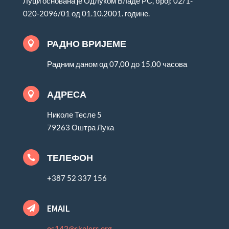
Луци основана је Одлуком Владе РС, број: 02/1-
020-2096/01 од 01.10.2001. године.
РАДНО ВРИЈЕМЕ

Радним даном од 07,00 до 15,00 часова
АДРЕСА

Николе Тесле 5
79263 Оштра Лука
ТЕЛЕФОН

+387 52 337 156
EMAIL

os142@skolers.org