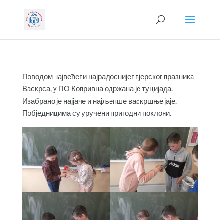
Поводом највећег и најрадоснијег вјерског празника
Васкрса, у ПО Копривна одржана је туцијада.
Изабрано је најјаче и најљепше васкршње јаје.
Побједницима су уручени пригодни поклони.