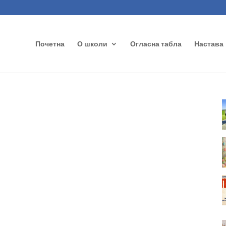
Почетна
О школи
Огласна табла
Настава