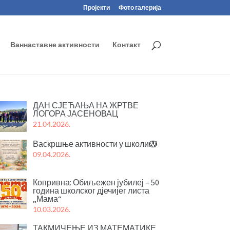
Пројекти
Фото галерија
Ваннаставне активности
Контакт
ДАН СЈЕЋАЊА НА ЖРТВЕ
ЛОГОРА ЈАСЕНОВАЦ
21.04.2026.
Васкршње активности у школи🪺
09.04.2026.
Копривна: Обиљежен јубилеј – 50
година школског дјечијег листа
„Мама“
10.03.2026.
ТАКМИЧЕЊЕ ИЗ МАТЕМАТИКЕ