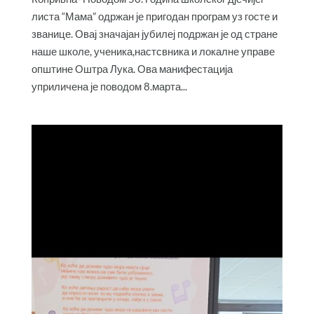
листа “Мама” одржан је пригодан програм уз госте и
званице. Овај значајан јубилеј подржан је од стране
наше школе, ученика,настсвника и локалне управе
општине Оштра Лука. Ова манифестација
уприличена је поводом 8.марта...