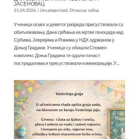
ЈАСЕНОВАЦ
21.04.2026.
|
Uncategorized
,
Огласна табла
Ученици осмог и деветог разреда присуствовали су
обиљежавању Дана сјећања на жртве геноцида над
Србима, Јеврејима и Ромима у НДХ одржаном у
Доњој Градини. Ученици су обишли Спомен-
комплекс Доња Градина те одали почаст
пострадалима и присуствовали комеморацији. У...